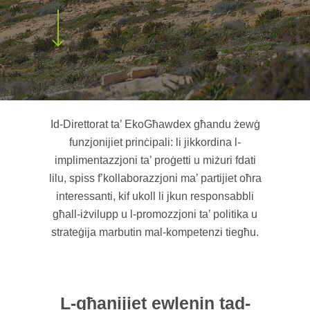
Id-Direttorat ta’ EkoGħawdex għandu żewġ
funzjonijiet prinċipali: li jikkordina l-
implimentazzjoni ta’ proġetti u miżuri fdati
lilu, spiss f’kollaborazzjoni ma’ partijiet oħra
interessanti, kif ukoll li jkun responsabbli
għall-iżvilupp u l-promozzjoni ta’ politika u
strateġija marbutin mal-kompetenzi tiegħu.
L-għanijiet ewlenin tad-