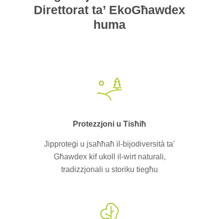
Direttorat ta’ EkoGħawdex
huma
Protezzjoni u Tisħiħ
Jipproteġi u jsaħħaħ il-bijodiversità ta’
Għawdex kif ukoll il-wirt naturali,
tradizzjonali u storiku tiegħu