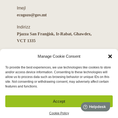
Imejl
ecogozo@gov.mt
Indirizz
Pjazza San Franġisk, Ir-Rabat, Għawdex,
VCT 1335
Manage Cookie Consent
To provide the best experiences, we use technologies like cookies to store
and/or access device information. Consenting to these technologies will
allow us to process data such as browsing behavior or unique IDs on this
site. Not consenting or withdrawing consent, may adversely affect certain
© 2026 EcoGozo. Id-drittijiet kollha riżervati.
features and functions.
Politika tal-Cookie
Accept
twitter
facebook
youtube
instagram
Cookie Policy
English
Malti