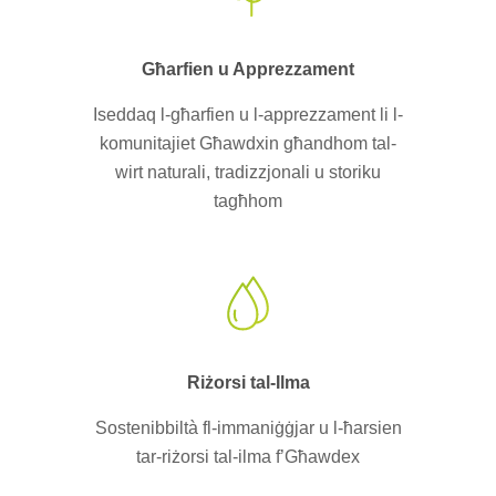
Għarfien u Apprezzament
Iseddaq l-għarfien u l-apprezzament li l-
komunitajiet Għawdxin għandhom tal-
wirt naturali, tradizzjonali u storiku
tagħhom
Riżorsi tal-Ilma
Sostenibbiltà fl-immaniġġjar u l-ħarsien
tar-riżorsi tal-ilma f’Għawdex