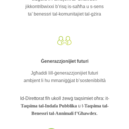
jikkontribwixxi b’risq is-saħħa u s-sens
ta’ benessri tal-komunitajiet tal-gżira
Ġenerazzjonijiet futuri
Jgħaddi lill-ġenerazzjonijiet futuri
ambjent li hu mmaniġġjat b’sostenibbiltà
Id-Direttorat fih ukoll żewġ taqsimiet oħra: it-
Taqsima tal-Indafa Pubblika
u t-
Taqsima tal-
Benessri tal-Annimali f’Għawdex
.