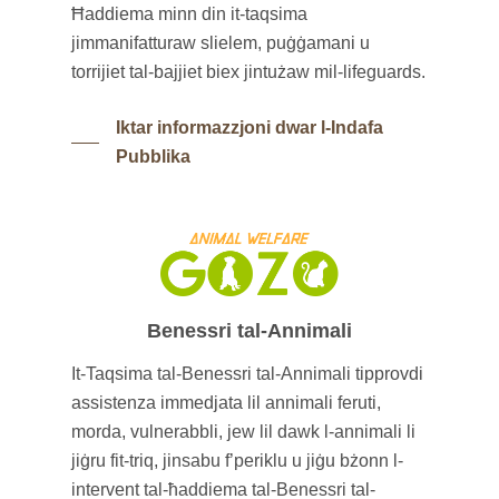
Ħaddiema minn din it-taqsima
jimmanifatturaw slielem, puġġamani u
torrijiet tal-bajjiet biex jintużaw mil-lifeguards.
Iktar informazzjoni dwar l-Indafa
Pubblika
Benessri tal-Annimali
It-Taqsima tal-Benessri tal-Annimali tipprovdi
assistenza immedjata lil annimali feruti,
morda, vulnerabbli, jew lil dawk l-annimali li
jiġru fit-triq, jinsabu f’periklu u jiġu bżonn l-
intervent tal-ħaddiema tal-Benessri tal-