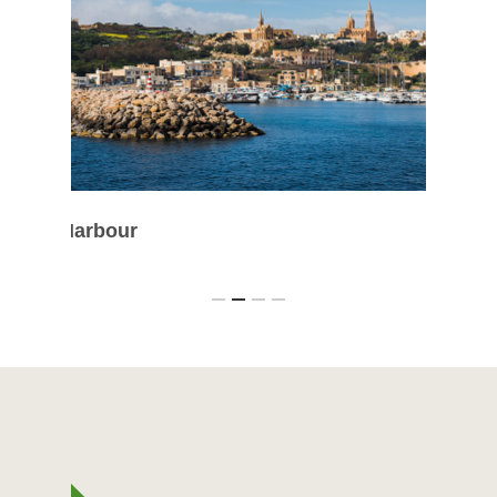
Dwe
Wied l-Għasri